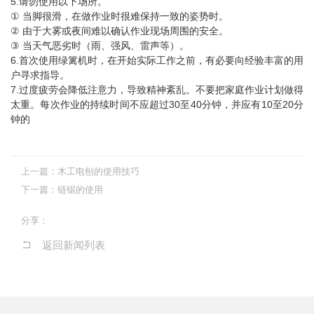
5.请勿使用以下场所。
① 当脚很滑，在做作业时很难保持一致的姿势时。
② 由于大雾或夜间难以确认作业现场周围的安全。
③ 当天气恶劣时（雨、强风、雷声等）。
6.首次使用绿篱机时，在开始实际工作之前，有必要向经验丰富的用
户寻求指导。
7.过度疲劳会降低注意力，导致精神紊乱。不要把家庭作业计划做得
太重。每次作业的持续时间不应超过30至40分钟，并应有10至20分
钟的
上一篇：
木工电刨的使用技巧
下一篇：
链锯的使用
分享：
返回新闻列表